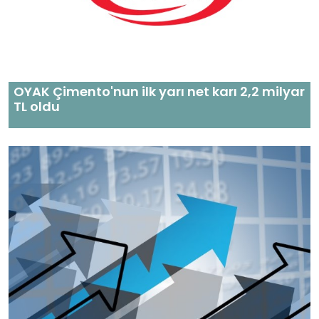
OYAK Çimento'nun ilk yarı net karı 2,2 milyar
TL oldu