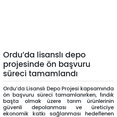
Teknoloji
Sektörel
Arşiv
Künye
Ordu’da lisanslı depo
projesinde ön başvuru
Giriş
süreci tamamlandı
Yap
Ordu’da Lisanslı Depo Projesi kapsamında
ön başvuru süreci tamamlanırken, fındık
başta olmak üzere tarım ürünlerinin
güvenli depolanması ve üreticiye
ekonomik katkı sağlanması hedeflenen