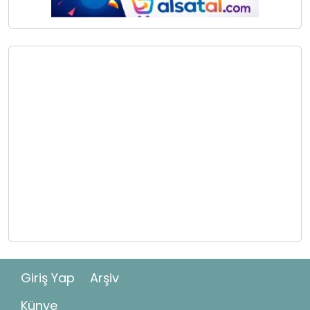
Giriş Yap
Arşiv
Künye