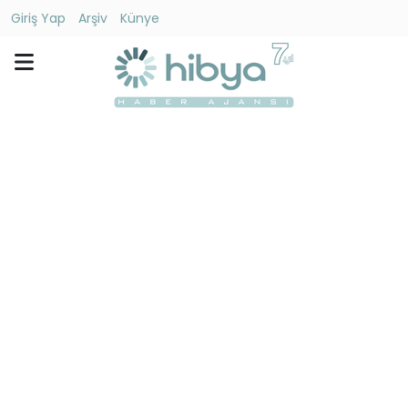
Giriş Yap
Arşiv
Künye
Ara
Gündem
Ekonomi
Dünya
Yaşam
Kültür
-
Sanat
Spor