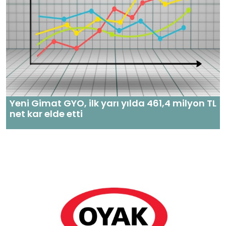
Yeni Gimat GYO, ilk yarı yılda 461,4 milyon TL
net kar elde etti