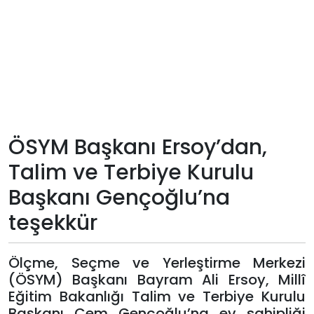
Teknoloji
Sektörel
Arşiv
Künye
ÖSYM Başkanı Ersoy’dan,
Talim ve Terbiye Kurulu
Giriş
Başkanı Gençoğlu’na
Yap
teşekkür
Ölçme, Seçme ve Yerleştirme Merkezi
(ÖSYM) Başkanı Bayram Ali Ersoy, Millî
Eğitim Bakanlığı Talim ve Terbiye Kurulu
Başkanı Cem Gençoğlu’na ev sahipliği