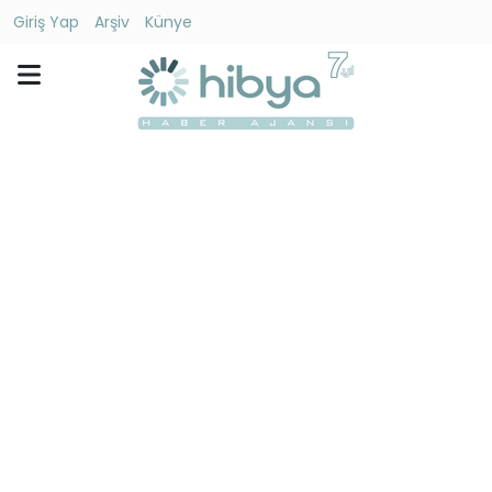
Giriş Yap
Arşiv
Künye
Ara
Gündem
Ekonomi
Dünya
Yaşam
Kültür
-
Sanat
Spor