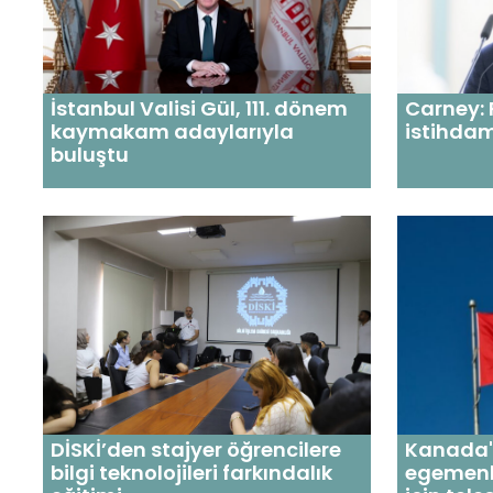
İstanbul Valisi Gül, 111. dönem
Carney: 
kaymakam adaylarıyla
istihda
buluştu
DİSKİ’den stajyer öğrencilere
Kanada'
bilgi teknolojileri farkındalık
egemenl