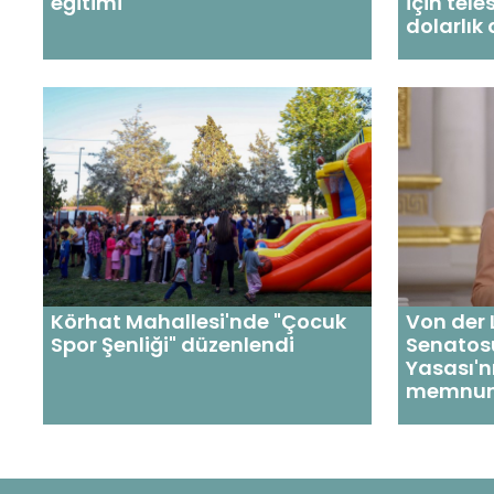
eğitimi
için tele
dolarlık
Körhat Mahallesi'nde "Çocuk
Von der 
Spor Şenliği" düzenlendi
Senatos
Yasası'n
memnuniy