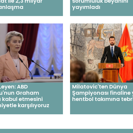
sat ile 2,3 milyar
sorumluluk beyanını
 anlaşma
yayımladı
Leyen: ABD
Milatovic'ten Dünya
u'nun Graham
Şampiyonası finaline 
ı kabul etmesini
hentbol takımına tebr
etle karşılıyoruz