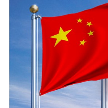
Teknoloji
Sektörel
Arşiv
Künye
Giriş
Yap