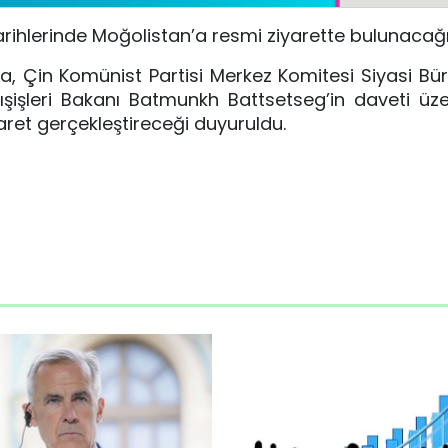
arihlerinde Moğolistan’a resmi ziyarette bulunacağı b
da, Çin Komünist Partisi Merkez Komitesi Siyasi Bü
ışişleri Bakanı Batmunkh Battsetseg’in daveti üze
aret gerçekleştireceği duyuruldu.