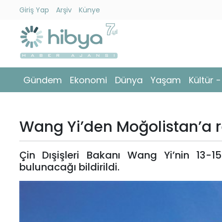
Giriş Yap
Arşiv
Künye
Ara
Gündem
Gündem
Ekonomi
Dünya
Yaşam
Kültür 
Ekonomi
Dünya
Wang Yi’den Moğolistan’a r
Yaşam
Çin Dışişleri Bakanı Wang Yi’nin 13-15
Kültür
bulunacağı bildirildi.
-
Sanat
Spor