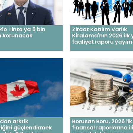
Rio Tinto'ya 5 bin
Ziraat Katılım Varlık
m korunacak
Kiralama'nın 2026 ilk 
faaliyet raporu yayım
dan arktik
Borusan Boru, 2026 ilk
iğini güçlendirmek
finansal raporlarına il