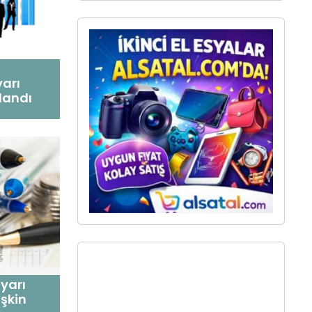
yarı
landı
 yarı
işkin