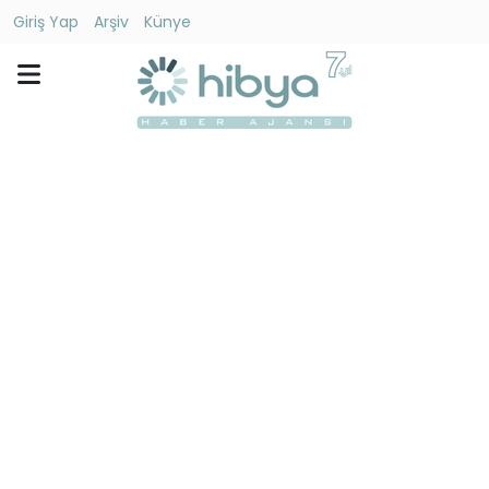
Giriş Yap
Arşiv
Künye
Ara
Gündem
Ekonomi
Dünya
Yaşam
Kültür
-
Sanat
Spor