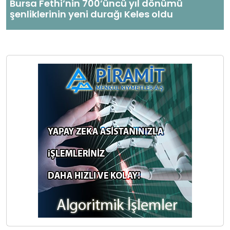
Bursa Fethi’nin 700’üncü yıl dönümü
şenliklerinin yeni durağı Keles oldu