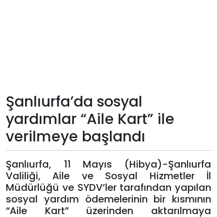
Teknoloji
Sektörel
Arşiv
Künye
Şanlıurfa’da sosyal
yardımlar “Aile Kart” ile
Giriş
verilmeye başlandı
Yap
Şanlıurfa, 11 Mayıs (Hibya)-Şanlıurfa
Valiliği, Aile ve Sosyal Hizmetler İl
Müdürlüğü ve SYDV’ler tarafından yapılan
sosyal yardım ödemelerinin bir kısmının
“Aile Kart” üzerinden aktarılmaya