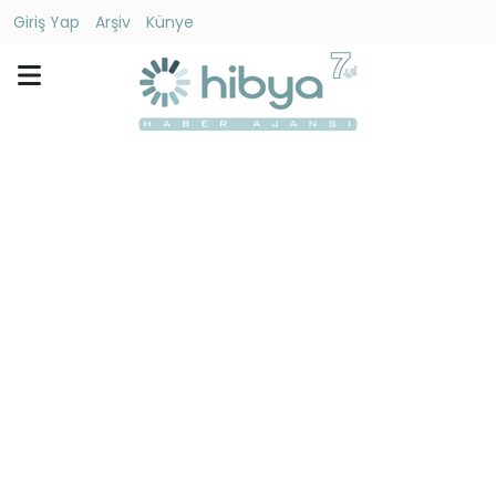
Giriş Yap
Arşiv
Künye
Ara
Gündem
Ekonomi
Dünya
Yaşam
Kültür
-
Sanat
Spor