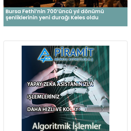
Bursa Fethi’nin 700’üncü yıl dönümü
şenliklerinin yeni durağı Keles oldu