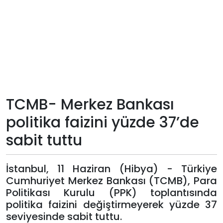
Teknoloji
Sektörel
Arşiv
Künye
TCMB- Merkez Bankası
politika faizini yüzde 37’de
Giriş
sabit tuttu
Yap
İstanbul, 11 Haziran (Hibya) - Türkiye
Cumhuriyet Merkez Bankası (TCMB), Para
Politikası Kurulu (PPK) toplantısında
politika faizini değiştirmeyerek yüzde 37
seviyesinde sabit tuttu.