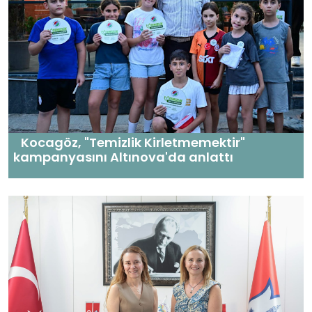
Kocagöz, "Temizlik Kirletmemektir"
kampanyasını Altınova'da anlattı