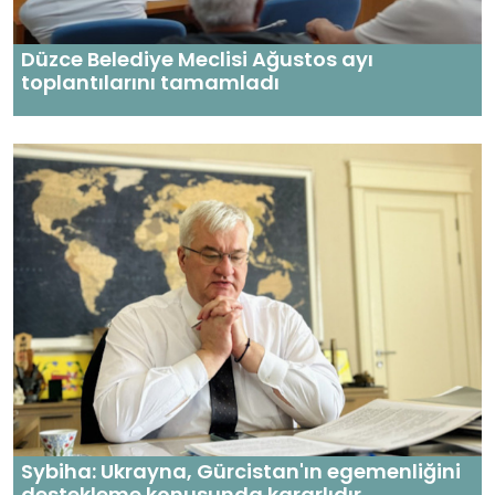
Düzce Belediye Meclisi Ağustos ayı
toplantılarını tamamladı
Sybiha: Ukrayna, Gürcistan'ın egemenliğini
destekleme konusunda kararlıdır