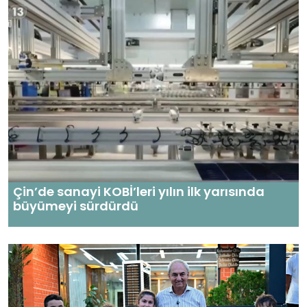
Çin’de sanayi KOBİ’leri yılın ilk yarısında
büyümeyi sürdürdü