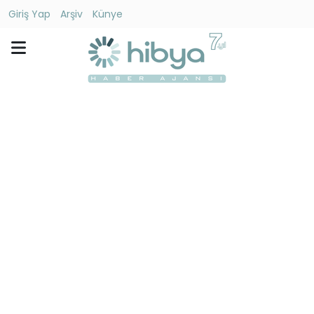
Giriş Yap
Arşiv
Künye
Ara
Gündem
Ekonomi
Dünya
Yaşam
Kültür
-
Sanat
Spor