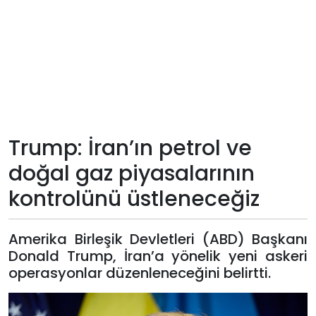
Teknoloji
Sektörel
Arşiv
Künye
Trump: İran’ın petrol ve
doğal gaz piyasalarının
Giriş
kontrolünü üstleneceğiz
Yap
Amerika Birleşik Devletleri (ABD) Başkanı
Donald Trump, İran’a yönelik yeni askeri
operasyonlar düzenleneceğini belirtti.