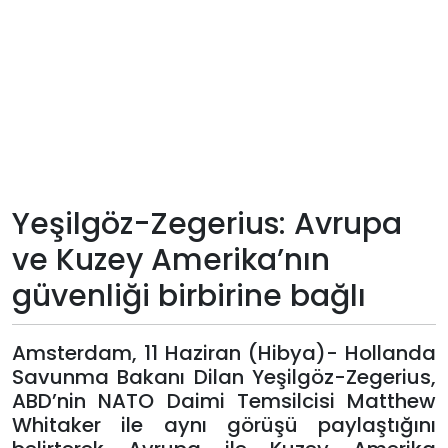
Teknoloji
Sektörel
Arşiv
Künye
Yeşilgöz-Zegerius: Avrupa
Giriş
ve Kuzey Amerika’nın
Yap
güvenliği birbirine bağlı
Amsterdam, 11 Haziran (Hibya)- Hollanda
Savunma Bakanı Dilan Yeşilgöz-Zegerius,
ABD’nin NATO Daimi Temsilcisi Matthew
Whitaker ile aynı görüşü paylaştığını