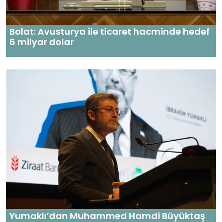
Bolat: Avusturya ile ticaret hacminde hedef
6 milyar dolar
Yumaklı’dan Muhammed Hamdi Büyüktaş