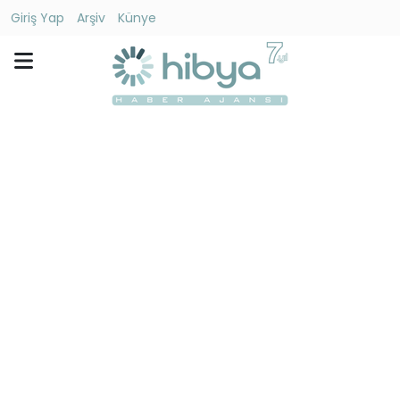
Giriş Yap
Arşiv
Künye
Ara
Gündem
Ekonomi
Dünya
Yaşam
Kültür
-
Sanat
Spor