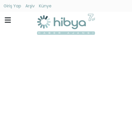
Giriş Yap
Arşiv
Künye
Ara
Gündem
Ekonomi
Dünya
Yaşam
Kültür
-
Sanat
Spor