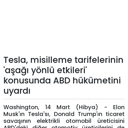
Teknoloji
Sektörel
Arşiv
Künye
Tesla, misilleme tarifelerinin
'aşağı yönlü etkileri'
Giriş
konusunda ABD hükümetini
Yap
uyardı
Washington, 14 Mart (Hibya) - Elon
Musk'ın Tesla'sı, Donald Trump'ın ticaret
savaşının elektrikli otomobil üreticisini
ABD'deki diğer otomotiv üreticilerini de