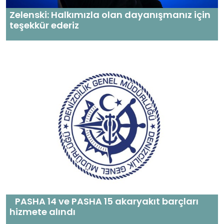
Zelenski: Halkımızla olan dayanışmanız için
teşekkür ederiz
PASHA 14 ve PASHA 15 akaryakıt barçları
hizmete alındı