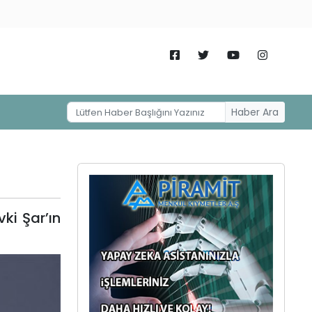
Haber Ara
ki Şar’ın