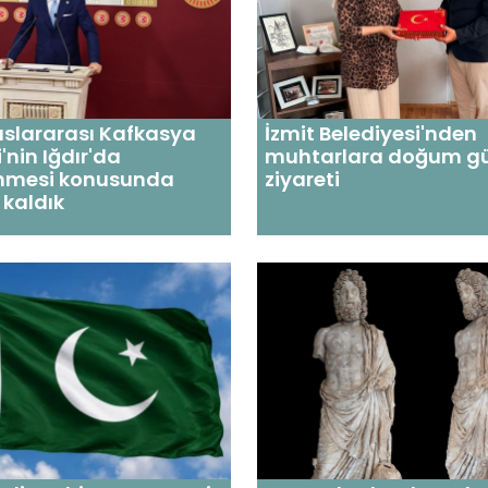
luslararası Kafkasya
İzmit Belediyesi'nden
'nin Iğdır'da
muhtarlara doğum g
nmesi konusunda
ziyareti
kaldık