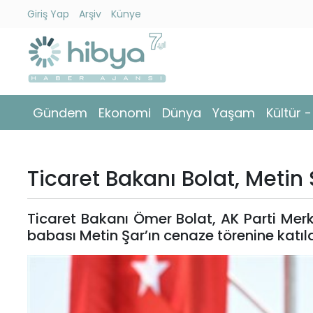
Giriş Yap
Arşiv
Künye
Ara
Gündem
Gündem
Ekonomi
Dünya
Yaşam
Kültür 
Ekonomi
Dünya
Ticaret Bakanı Bolat, Metin 
Yaşam
Ticaret Bakanı Ömer Bolat, AK Parti Mer
Kültür
babası Metin Şar’ın cenaze törenine katıld
-
Sanat
Spor