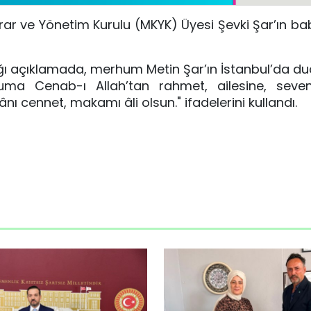
rar ve Yönetim Kurulu (MKYK) Üyesi Şevki Şar’ın ba
ı açıklamada, merhum Metin Şar’ın İstanbul’da du
uma Cenab-ı Allah’tan rahmet, ailesine, seven
ânı cennet, makamı âli olsun.
" ifadelerini kullandı.