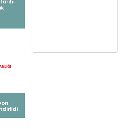
tarihi
ık
yon
dirildi