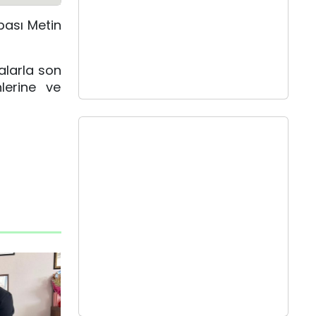
bası Metin
alarla son
lerine ve