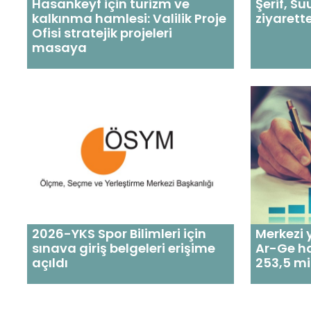
Hasankeyf için turizm ve
Şerif, S
kalkınma hamlesi: Valilik Proje
ziyarett
Ofisi stratejik projeleri
masaya
2026-YKS Spor Bilimleri için
Merkezi
sınava giriş belgeleri erişime
Ar-Ge h
açıldı
253,5 mi