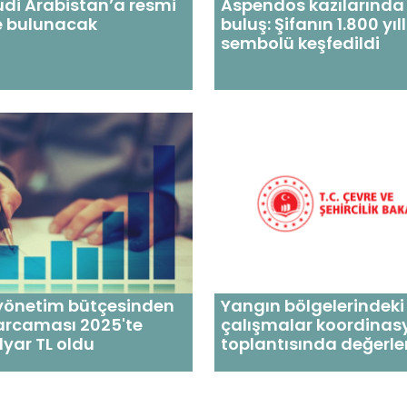
uudi Arabistan’a resmi
Aspendos kazılarında 
e bulunacak
buluş: Şifanın 1.800 yıll
sembolü keşfedildi
 yönetim bütçesinden
Yangın bölgelerindeki
arcaması 2025'te
çalışmalar koordinas
lyar TL oldu
toplantısında değerlen