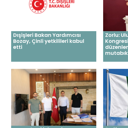
Dışişleri Bakan Yardımcısı
Zorlu: U
Bozay, Çinli yetkilileri kabul
Kongresi
etti
düzenle
mutabık 