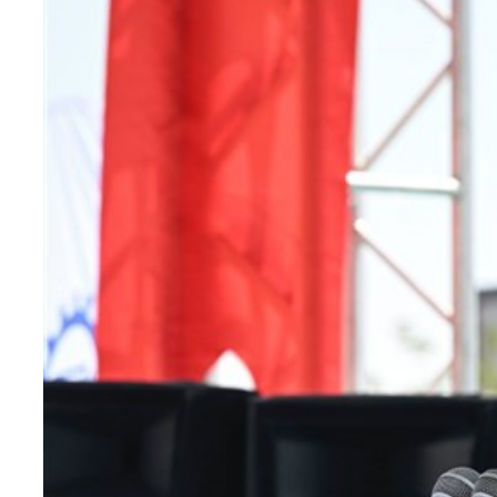
Teknoloji
Sektörel
Arşiv
Künye
Giriş
Yap