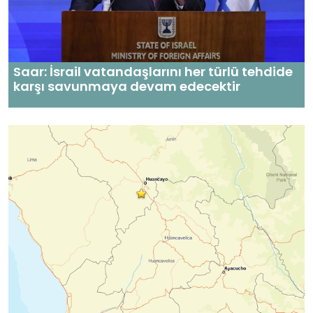
Saar: İsrail vatandaşlarını her türlü tehdide
karşı savunmaya devam edecektir