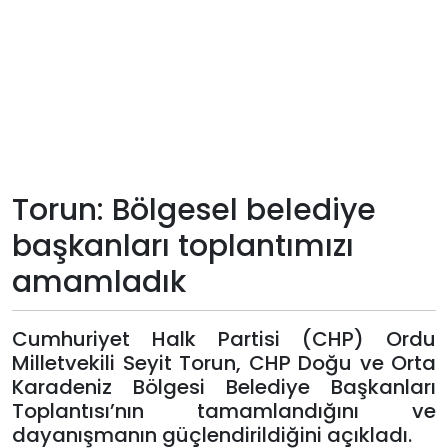
Teknoloji
Sektörel
Arşiv
Künye
Torun: Bölgesel belediye
başkanları toplantımızı
Giriş
amamladık
Yap
Cumhuriyet Halk Partisi (CHP) Ordu
Milletvekili Seyit Torun, CHP Doğu ve Orta
Karadeniz Bölgesi Belediye Başkanları
Toplantısı’nın tamamlandığını ve
dayanışmanın güçlendirildiğini açıkladı.