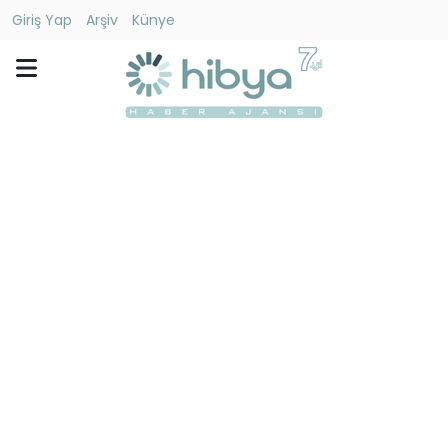
Giriş Yap
Arşiv
Künye
Ara
Gündem
Ekonomi
Dünya
Yaşam
Kültür
-
Sanat
Spor