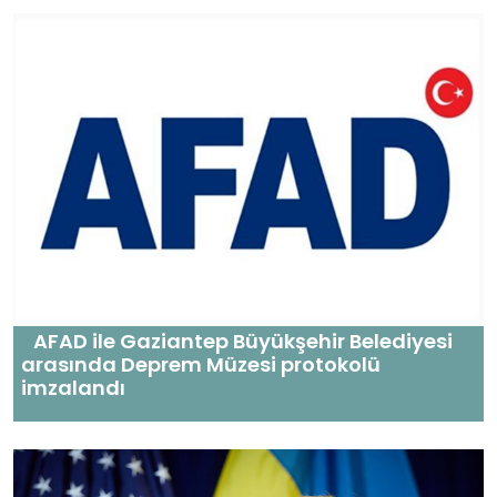
AFAD ile Gaziantep Büyükşehir Belediyesi
arasında Deprem Müzesi protokolü
imzalandı