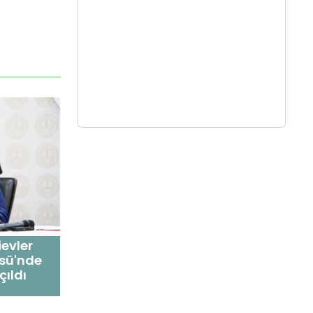
evler
sü'nde
çıldı