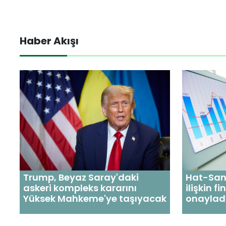
Haber Akışı
Trump, Beyaz Saray'daki
Hat-San,
askeri kompleks kararını
ilişkin f
Yüksek Mahkeme'ye taşıyacak
onaylad