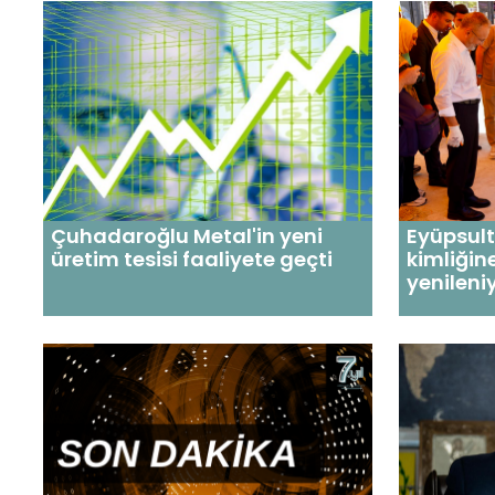
Çuhadaroğlu Metal'in yeni
Eyüpsult
üretim tesisi faaliyete geçti
kimliğin
yenileni