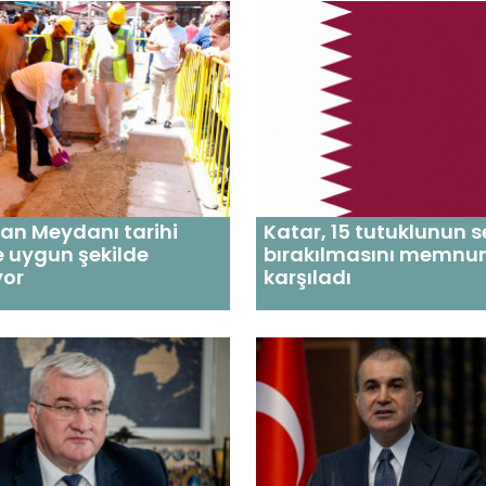
an Meydanı tarihi
Katar, 15 tutuklunun s
e uygun şekilde
bırakılmasını memnun
yor
karşıladı