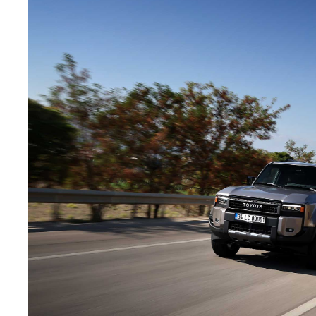
Teknoloji
Sektörel
Arşiv
Künye
Giriş
Yap