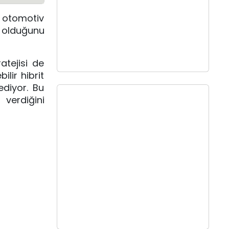
n otomotiv
i olduğunu
atejisi de
ilir hibrit
diyor. Bu
verdiğini