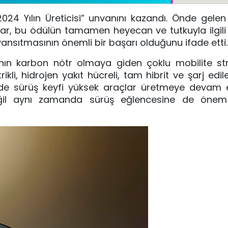
2024 Yılın Üreticisi” unvanını kazandı. Önde gele
ear, bu ödülün tamamen heyecan ve tutkuyla ilgil
ansıtmasının önemli bir başarı olduğunu ifade etti.
nın karbon nötr olmaya giden çoklu mobilite str
i, hidrojen yakıt hücreli, tam hibrit ve şarj edileb
 de sürüş keyfi yüksek araçlar üretmeye devam e
eğil aynı zamanda sürüş eğlencesine de önem 