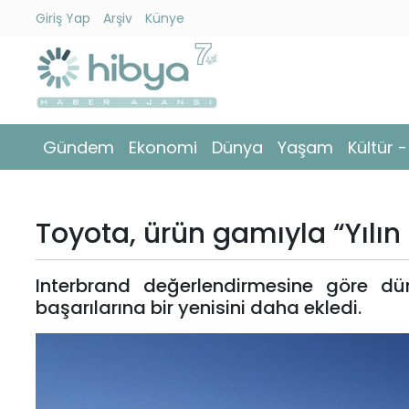
Giriş Yap
Arşiv
Künye
Ara
Gündem
Gündem
Ekonomi
Dünya
Yaşam
Kültür 
Ekonomi
Dünya
Toyota, ürün gamıyla “Yılın Ü
Yaşam
Interbrand değerlendirmesine göre d
Kültür
başarılarına bir yenisini daha ekledi.
-
Sanat
Spor