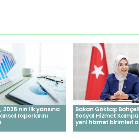
 2026'nın ilk yarısına
Bakan Göktaş: Bahçeli
inansal raporlarını
Sosyal Hizmet Kampü
ı
yeni hizmet birimleri a