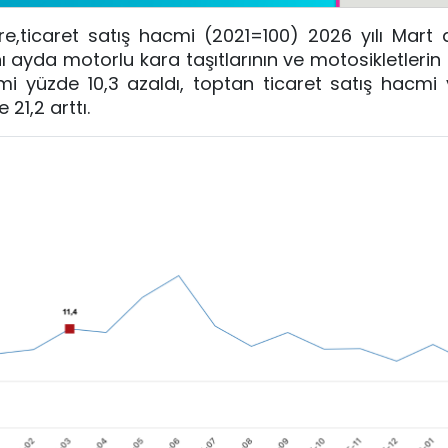
öre,ticaret satış hacmi (2021=100) 2026 yılı Mart 
ynı ayda motorlu kara taşıtlarının ve motosikletleri
cmi yüzde 10,3 azaldı, toptan ticaret satış hacmi
21,2 arttı.