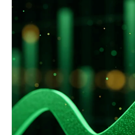
Teknoloji
Sektörel
Arşiv
Künye
Giriş
Yap