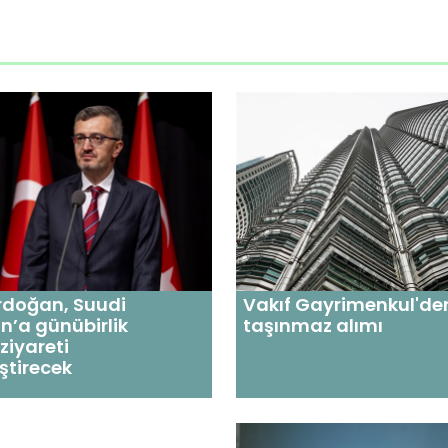
rdoğan, Suudi
Vakıf Gayrimenkul'de
n’a günübirlik
taşınmaz alımı
ziyareti
ştirecek