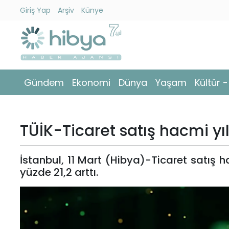
Giriş Yap
Arşiv
Künye
Ara
Gündem
Gündem
Ekonomi
Dünya
Yaşam
Kültür 
Ekonomi
Dünya
TÜİK-Ticaret satış hacmi yıll
Yaşam
İstanbul, 11 Mart (Hibya)-Ticaret satış ha
Kültür
yüzde 21,2 arttı.
-
Sanat
Spor