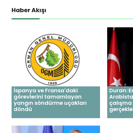
Haber Akışı
İspanya ve Fransa'daki
Duran: E
görevlerini tamamlayan
Arabista
yangın söndürme uçakları
çalışma 
döndü
gerçekle