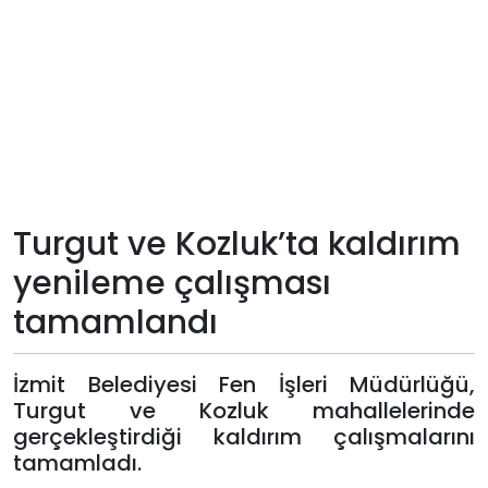
Teknoloji
Sektörel
Arşiv
Künye
Turgut ve Kozluk’ta kaldırım
Giriş
yenileme çalışması
Yap
tamamlandı
İzmit Belediyesi Fen İşleri Müdürlüğü,
Turgut ve Kozluk mahallelerinde
gerçekleştirdiği kaldırım çalışmalarını
tamamladı.