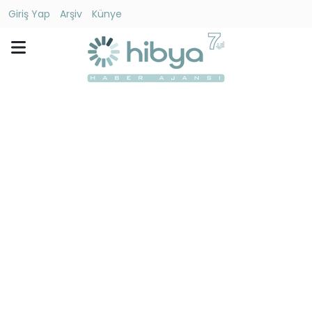
Giriş Yap
Arşiv
Künye
Ara
Gündem
Ekonomi
Dünya
Yaşam
Kültür
-
Sanat
Spor