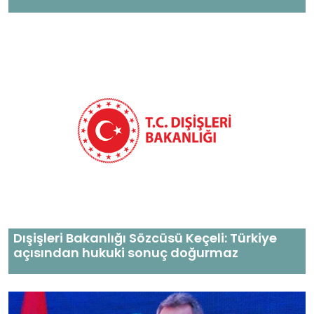
Dışişleri Bakanlığı Sözcüsü Keçeli: Türkiye
açısından hukuki sonuç doğurmaz