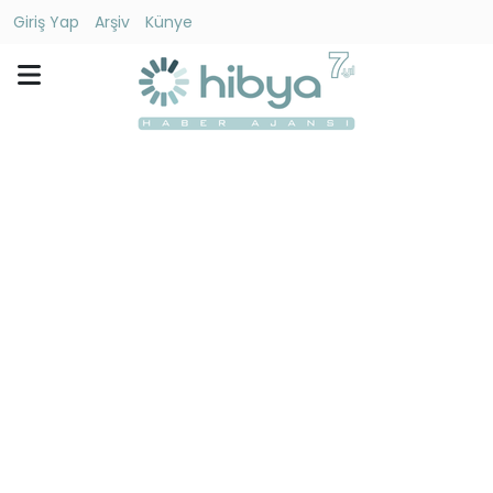
Giriş Yap
Arşiv
Künye
Ara
Gündem
Ekonomi
Dünya
Yaşam
Kültür
-
Sanat
Spor