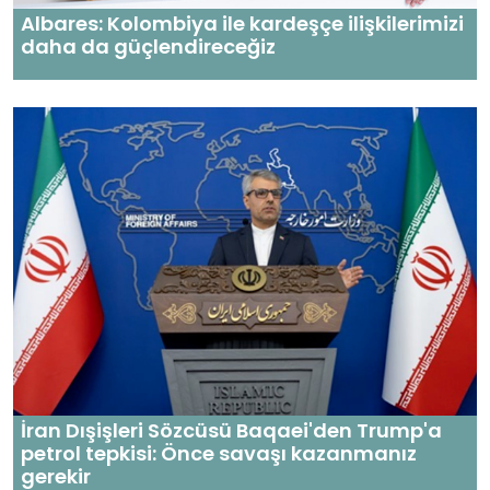
Albares: Kolombiya ile kardeşçe ilişkilerimizi
daha da güçlendireceğiz
İran Dışişleri Sözcüsü Baqaei'den Trump'a
petrol tepkisi: Önce savaşı kazanmanız
gerekir