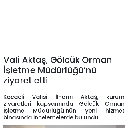
Teknoloji
Sektörel
Arşiv
Künye
Vali Aktaş, Gölcük Orman
İşletme Müdürlüğü’nü
Giriş
ziyaret etti
Yap
Kocaeli Valisi İlhami Aktaş, kurum
ziyaretleri kapsamında Gölcük Orman
İşletme Müdürlüğü’nün yeni hizmet
binasında incelemelerde bulundu.