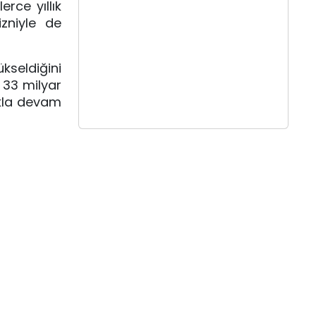
erce yıllık
izniyle de
kseldiğini
 33 milyar
ıkla devam