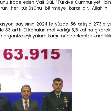
ğunu ifade eden Vali Gül, “Türkiye Cumhuriyeti, binl
ün her türlüsünü bitirmeye kararlıdır. Allah’ın 
syon sayısının 2024’te yüzde 56 artışla 273’e yü
 33 arttı. El konulan mal varlığı 3,5 katına çıkarak
 ve organize eşkıyalara karşı mücadelemize kararlıl