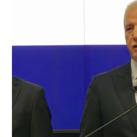
Teknoloji
Sektörel
Arşiv
Künye
Giriş
Yap