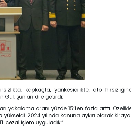
ızlıkta, kapkaçta, yankesicilikte, oto hırsızlığı
n Gül, şunları dile getirdi:
arı yakalama oranı yüzde 15’ten fazla arttı. Özelikl
ükseldi. 2024 yılında kanuna aykırı olarak kiraya v
L cezai işlem uyguladık.”