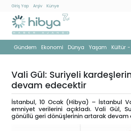
Giriş Yap
Arşiv
Künye
Ara
Gündem
Gündem
Ekonomi
Dünya
Yaşam
Kültür 
Ekonomi
Dünya
Vali Gül: Suriyeli kardeşler
Yaşam
devam edecektir
Kültür
İstanbul, 10 Ocak (Hibya) – İstanbul Val
-
emniyet verilerini açıkladı. Vali Gül, 
Sanat
gönüllü geri dönüşlerinin artarak devam 
Spor