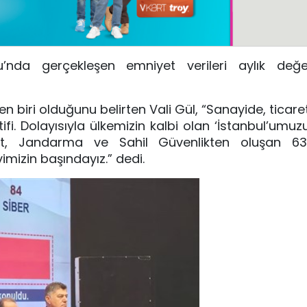
u’nda gerçekleşen emniyet verileri aylık değe
 biri olduğunu belirten Vali Gül, “Sanayide, ticaret
fi. Dolayısıyla ülkemizin kalbi olan ‘İstanbul’umuz
iyet, Jandarma ve Sahil Güvenlikten oluşan 6
imizin başındayız.” dedi.