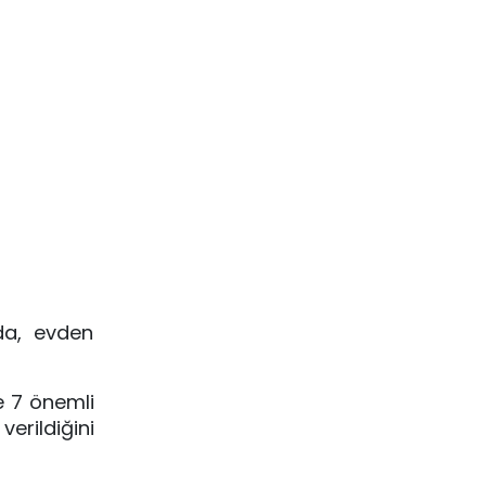
nda, evden
e 7 önemli
erildiğini