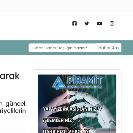
Haber Ara
tarak
in güncel
yelilerin