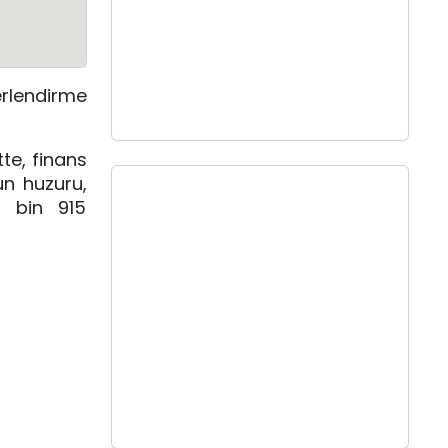
rlendirme
te, finans
un huzuru,
3 bin 915