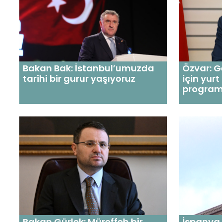
Bakan Bak: İstanbul’umuzda
Özvar: 
tarihi bir gurur yaşıyoruz
için yurt
programı
Bakan Gürlek: Müreffeh bir
İspanya 