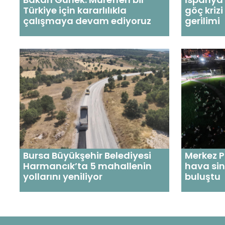
Türkiye için kararlılıkla
göç krizi
çalışmaya devam ediyoruz
gerilimi
Bursa Büyükşehir Belediyesi
Merkez P
Harmancık’ta 5 mahallenin
hava si
yollarını yeniliyor
buluştu