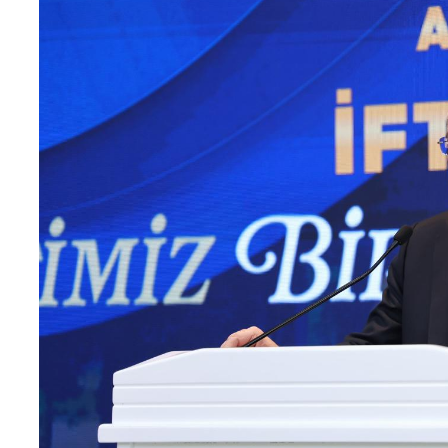
Teknoloji
Sektörel
Arşiv
Künye
Giriş
Yap