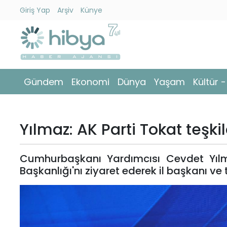
Giriş Yap
Arşiv
Künye
Ara
Gündem
Gündem
Ekonomi
Dünya
Yaşam
Kültür 
Ekonomi
Dünya
Yılmaz: AK Parti Tokat teşk
Yaşam
Cumhurbaşkanı Yardımcısı Cevdet Yıl
Kültür
Başkanlığı'nı ziyaret ederek il başkanı ve
-
Sanat
Spor