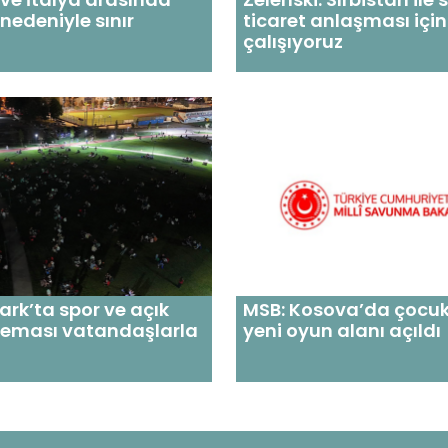
 nedeniyle sınır
ticaret anlaşması için
çalışıyoruz
ark’ta spor ve açık
MSB: Kosova’da çocukl
neması vatandaşlarla
yeni oyun alanı açıldı