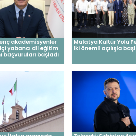
Genç akademisyenler
Malatya Kültür Yolu Fe
 içi yabancı dil eğitim
iki önemli açılışla baş
 başvuruları başladı
ve İtalya arasında
Zelenski: Sırbistan ile 