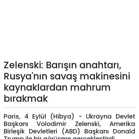
Teknoloji
Sektörel
Arşiv
Künye
Zelenski: Barışın anahtarı,
Rusya'nın savaş makinesini
Giriş
kaynaklardan mahrum
Yap
bırakmak
Paris, 4 Eylül (Hibya) - Ukrayna Devlet
Başkanı Volodimir Zelenski, Amerika
Birleşik Devletleri (ABD) Başkanı Donald
Trump ile bir görüşme gerçekleştirdi.