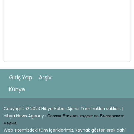
Giriş Yap
Arşiv
Künye
Copyright © 2023 Hibya Haber Ajansı Tüm hakları saklıdır. |
Hibya News Agency :
Спазва Етичния кодекс на Българските
медии.
Web sitemizdeki tüm içeriklerimiz, kaynak gösterilerek dahi