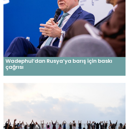
Wadephul’dan Rusya’ya barış için baskı
çağrısı