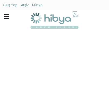
Giriş Yap
Arşiv
Künye
Ara
Gündem
Ekonomi
Dünya
Yaşam
Kültür
-
Sanat
Spor