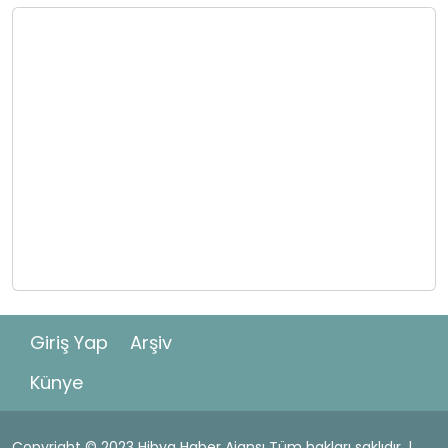
Giriş Yap
Arşiv
Künye
Copyright © 2023 Hibya Haber Ajansı Tüm hakları saklıdır. |