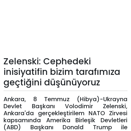
Teknoloji
Sektörel
Arşiv
Künye
Zelenski: Cephedeki
inisiyatifin bizim tarafımıza
Giriş
geçtiğini düşünüyoruz
Yap
Ankara, 8 Temmuz (Hibya)-Ukrayna
Devlet Başkanı Volodimir Zelenski,
Ankara'da gerçekleştirilem NATO Zirvesi
kapsamında Amerika Birleşik Devletleri
(ABD) Başkanı Donald Trump ile