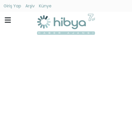
Giriş Yap
Arşiv
Künye
Ara
Gündem
Ekonomi
Dünya
Yaşam
Kültür
-
Sanat
Spor