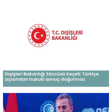
Dışişleri Bakanlığı Sözcüsü Keçeli: Türkiye
açısından hukuki sonuç doğurmaz