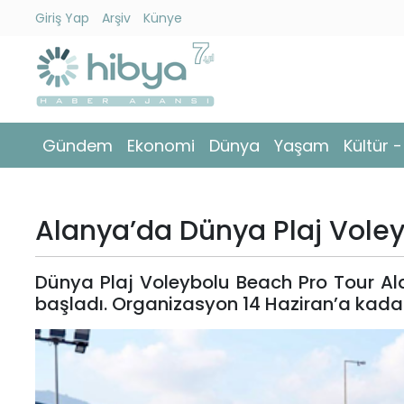
Giriş Yap
Arşiv
Künye
Ara
Gündem
Gündem
Ekonomi
Dünya
Yaşam
Kültür 
Ekonomi
Dünya
Alanya’da Dünya Plaj Vole
Yaşam
Dünya Plaj Voleybolu Beach Pro Tour Ala
Kültür
başladı. Organizasyon 14 Haziran’a kada
-
Sanat
Spor