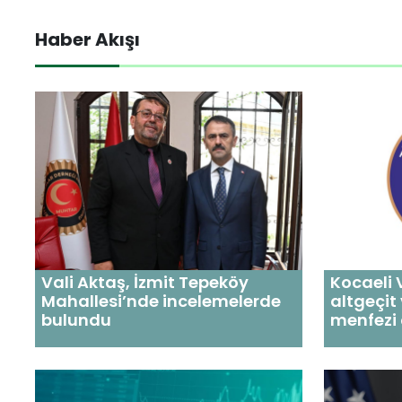
Haber Akışı
Vali Aktaş, İzmit Tepeköy
Kocaeli 
Mahallesi’nde incelemelerde
altgeçi
bulundu
menfezi 