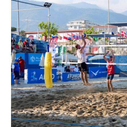
Teknoloji
Sektörel
Arşiv
Künye
Giriş
Yap