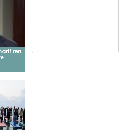
arif'ten
ye