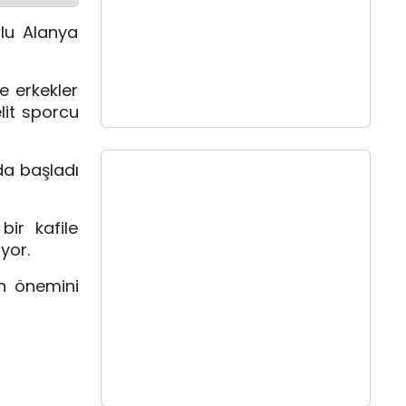
olu Alanya
e erkekler
lit sporcu
da başladı
bir kafile
yor.
an önemini