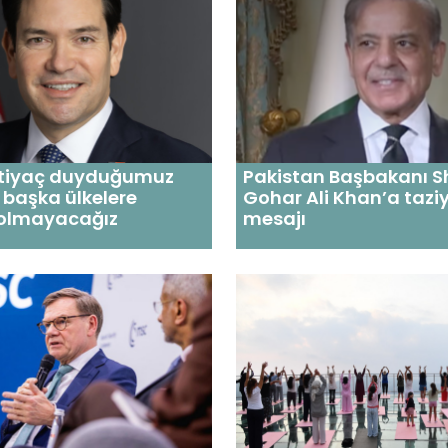
İhtiyaç duyduğumuz
Pakistan Başbakanı Sh
 başka ülkelere
Gohar Ali Khan’a tazi
 olmayacağız
mesajı