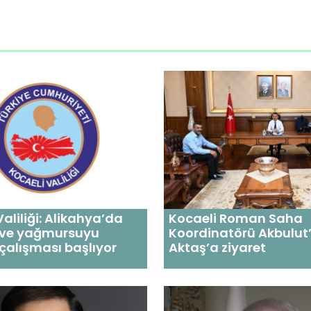
Valiliği: Alikahya’da
Kocaeli Roman Saha
t ve yağmursuyu
Koordinatörü Akbulut’
çalışması başlıyor
Aktaş’a ziyaret