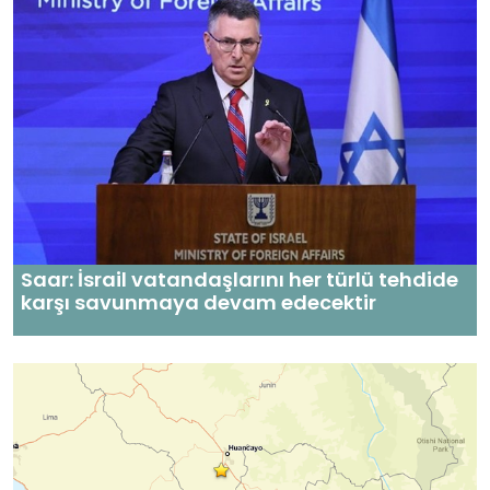
Saar: İsrail vatandaşlarını her türlü tehdide
karşı savunmaya devam edecektir