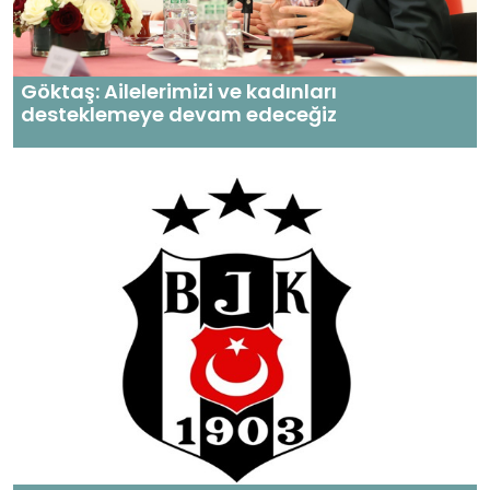
Göktaş: Ailelerimizi ve kadınları
desteklemeye devam edeceğiz