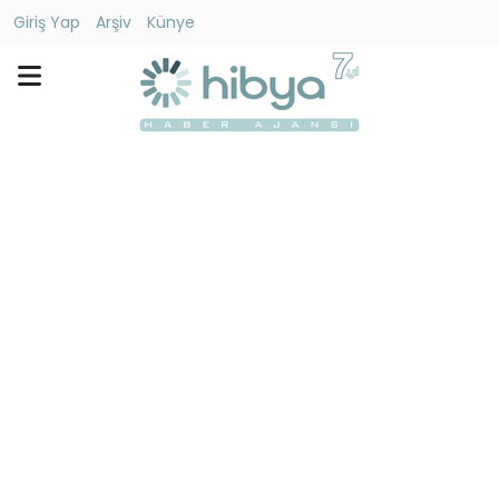
Giriş Yap
Arşiv
Künye
Ara
Gündem
Ekonomi
Dünya
Yaşam
Kültür
-
Sanat
Spor