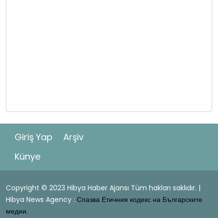
Giriş Yap
Arşiv
Künye
Copyright © 2023 Hibya Haber Ajansı Tüm hakları saklıdır. |
Hibya News Agency :
Спазва Етичния кодекс на Българските
медии.