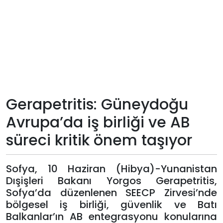
Teknoloji
Sektörel
Arşiv
Künye
Gerapetritis: Güneydoğu
Avrupa’da iş birliği ve AB
Giriş
süreci kritik önem taşıyor
Yap
Sofya, 10 Haziran (Hibya)-Yunanistan
Dışişleri Bakanı Yorgos Gerapetritis,
Sofya’da düzenlenen SEECP Zirvesi’nde
bölgesel iş birliği, güvenlik ve Batı
Balkanlar’ın AB entegrasyonu konularına