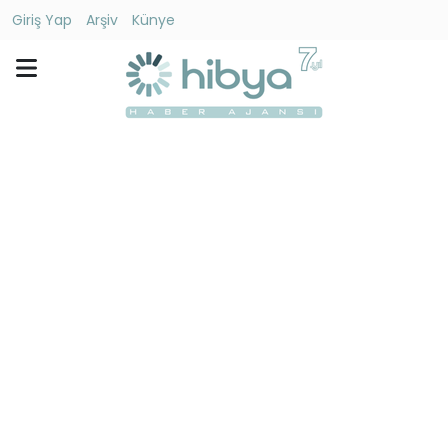
Giriş Yap
Arşiv
Künye
Ara
Gündem
Ekonomi
Dünya
Yaşam
Kültür
-
Sanat
Spor