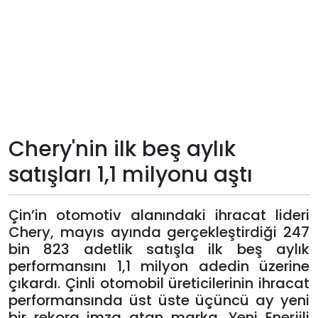
Teknoloji
Sektörel
Arşiv
Künye
Chery'nin ilk beş aylık
satışları 1,1 milyonu aştı
Giriş
Yap
Çin’in otomotiv alanındaki ihracat lideri
Chery, mayıs ayında gerçekleştirdiği 247
bin 823 adetlik satışla ilk beş aylık
performansını 1,1 milyon adedin üzerine
çıkardı. Çinli otomobil üreticilerinin ihracat
performansında üst üste üçüncü ay yeni
bir rekora imza atan marka, Yeni Enerjili