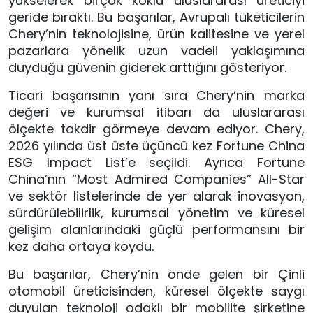
yükselerek birçok köklü uluslararası üreticiyi
geride bıraktı. Bu başarılar, Avrupalı tüketicilerin
Chery’nin teknolojisine, ürün kalitesine ve yerel
pazarlara yönelik uzun vadeli yaklaşımına
duyduğu güvenin giderek arttığını gösteriyor.
Ticari başarısının yanı sıra Chery’nin marka
değeri ve kurumsal itibarı da uluslararası
ölçekte takdir görmeye devam ediyor. Chery,
2026 yılında üst üste üçüncü kez Fortune China
ESG Impact List’e seçildi. Ayrıca Fortune
China’nın “Most Admired Companies” All-Star
ve sektör listelerinde de yer alarak inovasyon,
sürdürülebilirlik, kurumsal yönetim ve küresel
gelişim alanlarındaki güçlü performansını bir
kez daha ortaya koydu.
Bu başarılar, Chery’nin önde gelen bir Çinli
otomobil üreticisinden, küresel ölçekte saygı
duyulan teknoloji odaklı bir mobilite şirketine