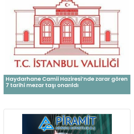
Haydarhane Camii Haziresi’nde zarar gören
7 tarihi mezar taşı onarıldı