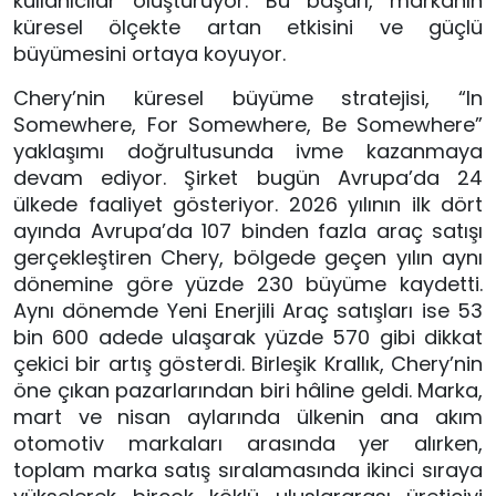
kullanıcılar oluşturuyor. Bu başarı, markanın
küresel ölçekte artan etkisini ve güçlü
büyümesini ortaya koyuyor.
Chery’nin küresel büyüme stratejisi, “In
Somewhere, For Somewhere, Be Somewhere”
yaklaşımı doğrultusunda ivme kazanmaya
devam ediyor. Şirket bugün Avrupa’da 24
ülkede faaliyet gösteriyor. 2026 yılının ilk dört
ayında Avrupa’da 107 binden fazla araç satışı
gerçekleştiren Chery, bölgede geçen yılın aynı
dönemine göre yüzde 230 büyüme kaydetti.
Aynı dönemde Yeni Enerjili Araç satışları ise 53
bin 600 adede ulaşarak yüzde 570 gibi dikkat
çekici bir artış gösterdi. Birleşik Krallık, Chery’nin
öne çıkan pazarlarından biri hâline geldi. Marka,
mart ve nisan aylarında ülkenin ana akım
otomotiv markaları arasında yer alırken,
toplam marka satış sıralamasında ikinci sıraya