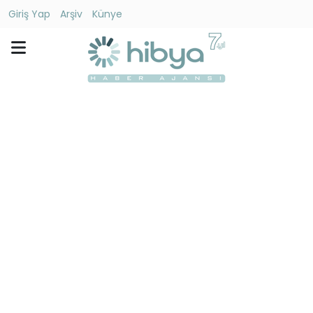
Giriş Yap
Arşiv
Künye
Ara
Gündem
Ekonomi
Dünya
Yaşam
Kültür
-
Sanat
Spor