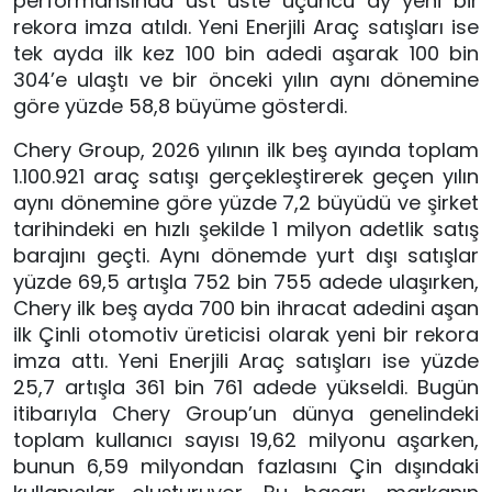
performansında üst üste üçüncü ay yeni bir
rekora imza atıldı. Yeni Enerjili Araç satışları ise
tek ayda ilk kez 100 bin adedi aşarak 100 bin
304’e ulaştı ve bir önceki yılın aynı dönemine
göre yüzde 58,8 büyüme gösterdi.
Chery Group, 2026 yılının ilk beş ayında toplam
1.100.921 araç satışı gerçekleştirerek geçen yılın
aynı dönemine göre yüzde 7,2 büyüdü ve şirket
tarihindeki en hızlı şekilde 1 milyon adetlik satış
barajını geçti. Aynı dönemde yurt dışı satışlar
yüzde 69,5 artışla 752 bin 755 adede ulaşırken,
Chery ilk beş ayda 700 bin ihracat adedini aşan
ilk Çinli otomotiv üreticisi olarak yeni bir rekora
imza attı. Yeni Enerjili Araç satışları ise yüzde
25,7 artışla 361 bin 761 adede yükseldi. Bugün
itibarıyla Chery Group’un dünya genelindeki
toplam kullanıcı sayısı 19,62 milyonu aşarken,
bunun 6,59 milyondan fazlasını Çin dışındaki