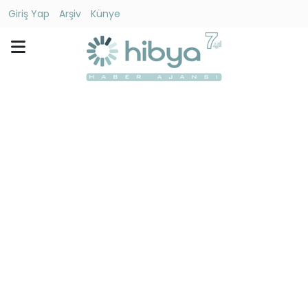
Giriş Yap
Arşiv
Künye
Ara
Gündem
Ekonomi
Dünya
Yaşam
Kültür
-
Sanat
Spor