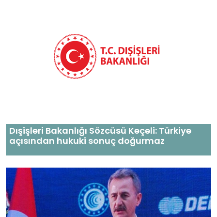
Dışişleri Bakanlığı Sözcüsü Keçeli: Türkiye
açısından hukuki sonuç doğurmaz