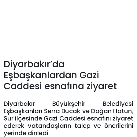
Teknoloji
Sektörel
Arşiv
Künye
Diyarbakır’da
Eşbaşkanlardan Gazi
Giriş
Caddesi esnafına ziyaret
Yap
Diyarbakır Büyükşehir Belediyesi
Eşbaşkanları Serra Bucak ve Doğan Hatun,
Sur ilçesinde Gazi Caddesi esnafını ziyaret
ederek vatandaşların talep ve önerilerini
yerinde dinledi.