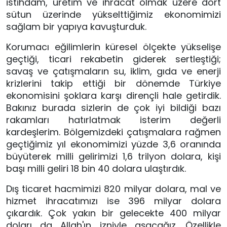
istihdam, üretim ve ihracat olmak üzere dört 
sütun üzerinde yükselttiğimiz ekonomimizi 
sağlam bir yapıya kavuşturduk.
Korumacı eğilimlerin küresel ölçekte yükselişe 
geçtiği, ticari rekabetin giderek sertleştiği; 
savaş ve çatışmaların su, iklim, gıda ve enerji 
krizlerini takip ettiği bir dönemde Türkiye 
ekonomisini şoklara karşı dirençli hale getirdik. 
Bakınız burada sizlerin de çok iyi bildiği bazı 
rakamları hatırlatmak isterim değerli 
kardeşlerim. Bölgemizdeki çatışmalara rağmen 
geçtiğimiz yıl ekonomimizi yüzde 3,6 oranında 
büyüterek milli gelirimizi 1,6 trilyon dolara, kişi 
başı milli geliri 18 bin 40 dolara ulaştırdık. 
Dış ticaret hacmimizi 820 milyar dolara, mal ve 
hizmet ihracatımızı ise 396 milyar dolara 
çıkardık. Çok yakın bir gelecekte 400 milyar 
doları da Allah'ın izniyle aşacağız. Özellikle 