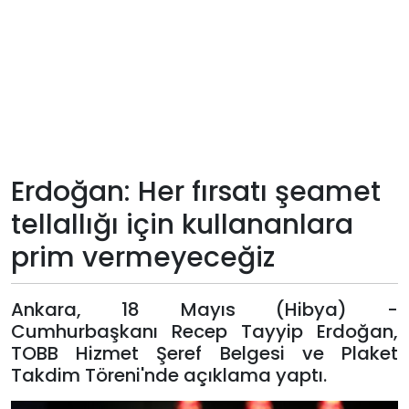
Teknoloji
Sektörel
Arşiv
Künye
Erdoğan: Her fırsatı şeamet
tellallığı için kullananlara
Giriş
prim vermeyeceğiz
Yap
Ankara, 18 Mayıs (Hibya) -
Cumhurbaşkanı Recep Tayyip Erdoğan,
TOBB Hizmet Şeref Belgesi ve Plaket
Takdim Töreni'nde açıklama yaptı.