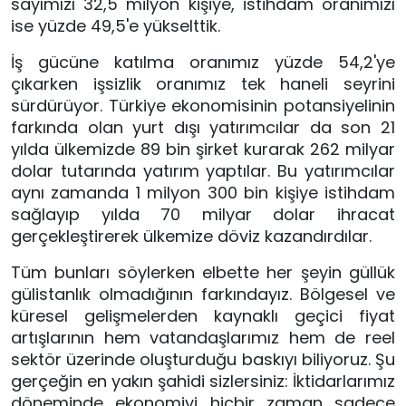
sayımızı 32,5 milyon kişiye, istihdam oranımızı 
ise yüzde 49,5'e yükselttik. 
İş gücüne katılma oranımız yüzde 54,2'ye 
çıkarken işsizlik oranımız tek haneli seyrini 
sürdürüyor. Türkiye ekonomisinin potansiyelinin 
farkında olan yurt dışı yatırımcılar da son 21 
yılda ülkemizde 89 bin şirket kurarak 262 milyar 
dolar tutarında yatırım yaptılar. Bu yatırımcılar 
aynı zamanda 1 milyon 300 bin kişiye istihdam 
sağlayıp yılda 70 milyar dolar ihracat 
gerçekleştirerek ülkemize döviz kazandırdılar. 
Tüm bunları söylerken elbette her şeyin güllük 
gülistanlık olmadığının farkındayız. Bölgesel ve 
küresel gelişmelerden kaynaklı geçici fiyat 
artışlarının hem vatandaşlarımız hem de reel 
sektör üzerinde oluşturduğu baskıyı biliyoruz. Şu 
gerçeğin en yakın şahidi sizlersiniz: İktidarlarımız 
döneminde ekonomiyi hiçbir zaman sadece 