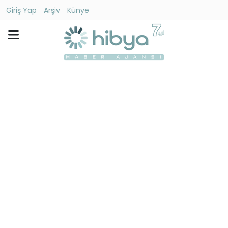
Giriş Yap
Arşiv
Künye
Ara
Gündem
Ekonomi
Dünya
Yaşam
Kültür
-
Sanat
Spor