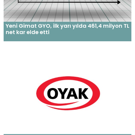
Yeni Gimat GYO, ilk yarı yılda 461,4 milyon TL
net kar elde etti