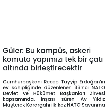
Teknoloji
Sektörel
Arşiv
Künye
Güler: Bu kampüs, askeri
komuta yapımızı tek bir çatı
Giriş
altında birleştirecektir
Yap
Cumhurbaşkanı Recep Tayyip Erdoğan’ın
ev sahipliğinde düzenlenen 36’ncı NATO
Devlet ve Hükümet Başkanları Zirvesi
kapsamında, inşası süren Ay Yıldız
Müşterek Karargahı ilk kez NATO Savunma