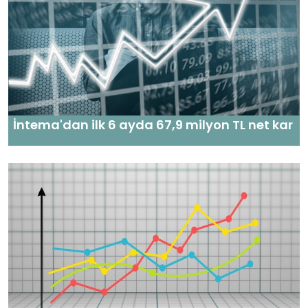
İntema'dan ilk 6 ayda 67,9 milyon TL net kar