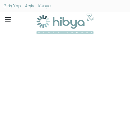
Giriş Yap
Arşiv
Künye
Ara
Gündem
Ekonomi
Dünya
Yaşam
Kültür
-
Sanat
Spor