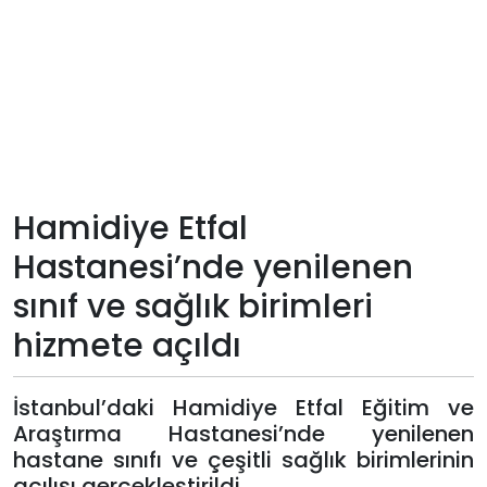
Teknoloji
Sektörel
Arşiv
Künye
Hamidiye Etfal
Hastanesi’nde yenilenen
Giriş
sınıf ve sağlık birimleri
Yap
hizmete açıldı
İstanbul’daki Hamidiye Etfal Eğitim ve
Araştırma Hastanesi’nde yenilenen
hastane sınıfı ve çeşitli sağlık birimlerinin
açılışı gerçekleştirildi.