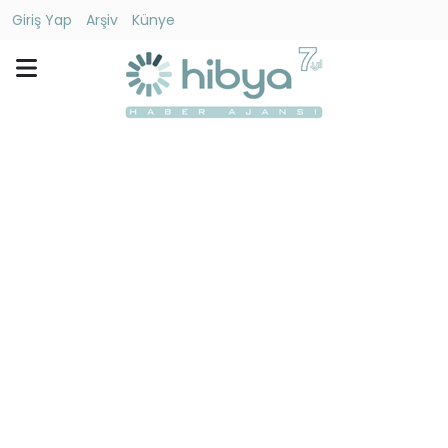
Giriş Yap
Arşiv
Künye
Ara
Gündem
Ekonomi
Dünya
Yaşam
Kültür
-
Sanat
Spor