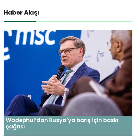
Haber Akışı
Wadephul’dan Rusya’ya barış için baskı
çağrısı