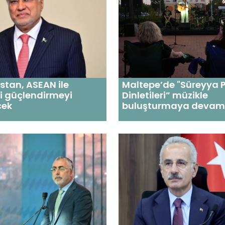
istan, ASEAN ile
Maltepe’de "Süreyya P
ini güçlendirmeyi
Dinletileri” müzikle
cek
buluşturmaya devam 