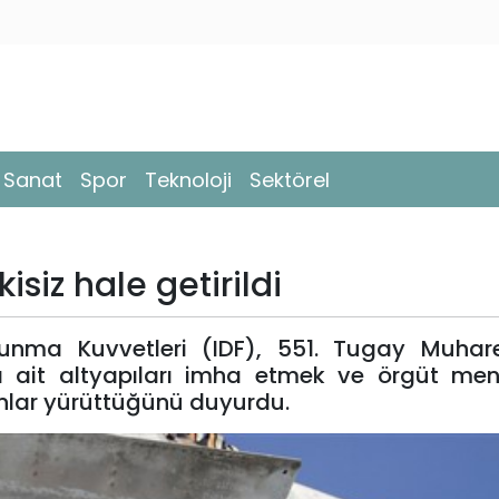
- Sanat
Spor
Teknoloji
Sektörel
siz hale getirildi
vunma Kuvvetleri (IDF), 551. Tugay Muhar
a ait altyapıları imha etmek ve örgüt mens
nlar yürüttüğünü duyurdu.