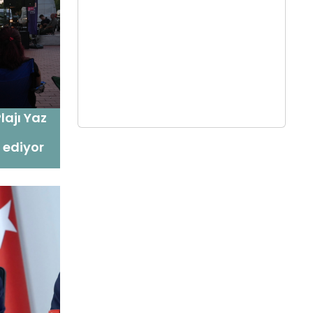
lajı Yaz
ediyor