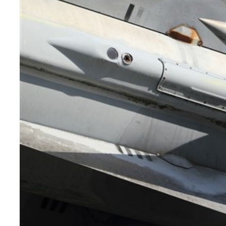
Teknoloji
Sektörel
Arşiv
Künye
Giriş
Yap