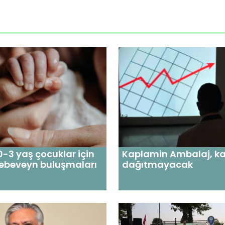
 0-3 yaş çocuklar için
Kaplamin Ambalaj, ka
 ebeveyn buluşmaları
dağıtmayacak