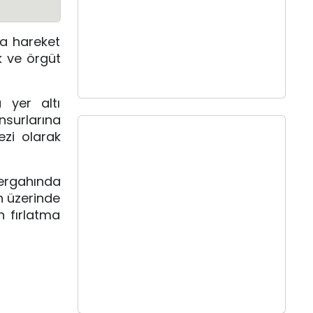
da hareket
k ve örgüt
 yer altı
nsurlarına
zi olarak
zergahında
in üzerinde
n fırlatma