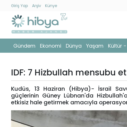
Giriş Yap
Arşiv
Künye
Ara
Gündem
Gündem
Ekonomi
Dünya
Yaşam
Kültür 
Ekonomi
Dünya
IDF: 7 Hizbullah mensubu etki
Yaşam
Kudüs, 13 Haziran (Hibya)- İsrail Sa
Kültür
güçlerinin Güney Lübnan'da Hizbullah'
-
etkisiz hale getirmek amacıyla operasyo
Sanat
Spor