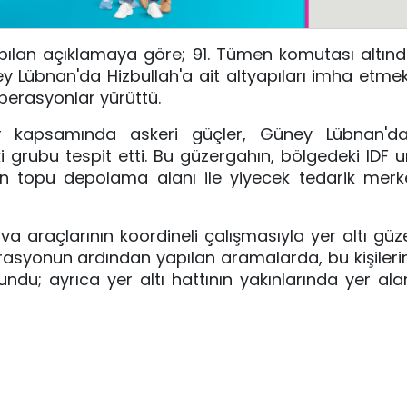
apılan açıklamaya göre; 91. Tümen komutası altın
 Lübnan'da Hizbullah'a ait altyapıları imha etme
perasyonlar yürüttü.
tler kapsamında askeri güçler, Güney Lübnan'da
i grubu tespit etti. Bu güzergahın, bölgedeki IDF u
topu depolama alanı ile yiyecek tedarik merke
hava araçlarının koordineli çalışmasıyla yer altı gü
 Operasyonun ardından yapılan aramalarda, bu kişiler
lundu; ayrıca yer altı hattının yakınlarında yer ala