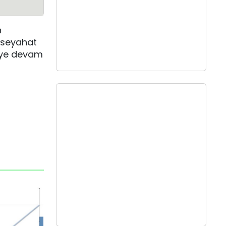
n
z seyahat
eye devam