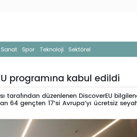
- Sanat
Spor
Teknoloji
Sektörel
EU programına kabul edildi
ı tarafından düzenlenen DiscoverEU bilgile
n 64 gençten 17’si Avrupa’yı ücretsiz seya