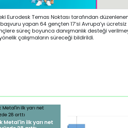
eki Eurodesk Temas Noktası tarafından düzenlene
 başvuru yapan 64 gençten 17’si Avrupa’yı ücretsi
ençlere süreç boyunca danışmanlık desteği verilm
nelik çalışmaların süreceği bildirildi.
k Metal'in ilk yarı net