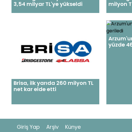
3,54 milyar TL'ye yükseldi
milyon TL
Arzum'un 
yüzde 46
Brisa, ilk yarıda 260 milyon TL
net kar elde etti
Giriş Yap
Arşiv
Künye