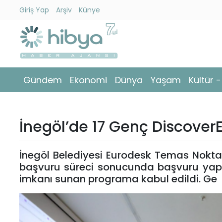
Giriş Yap
Arşiv
Künye
Ara
Gündem
Gündem
Ekonomi
Dünya
Yaşam
Kültür 
Ekonomi
Dünya
İnegöl’de 17 Genç Discover
Yaşam
İnegöl Belediyesi Eurodesk Temas Noktas
Kültür
başvuru süreci sonucunda başvuru yapa
-
imkanı sunan programa kabul edildi. Ge
Sanat
Spor