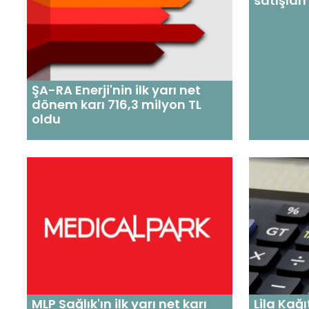
satışları
ŞA-RA Enerji'nin ilk yarı net
dönem karı 716,3 milyon TL
oldu
MLP Sağlık'ın ilk yarı net karı
Lila Kağı