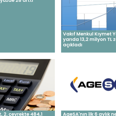
 yüzde 28 arttı
Vakıf Menkul Kıymet Ya
yarıda 13,2 milyon TL 
açıkladı
t, 2. çeyrekte 484,1
AgeSA'nın ilk 6 aylık ne