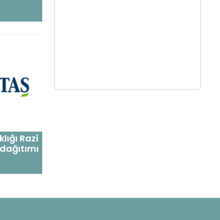
lığı Razi
 dağıtımı