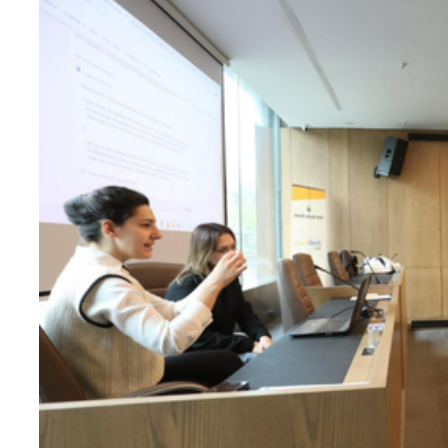
Teknoloji
Sektörel
Arşiv
Künye
Giriş
Yap