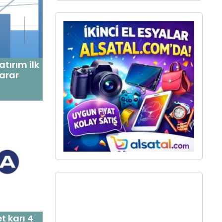
tırım ilk
zarar
t karı 4