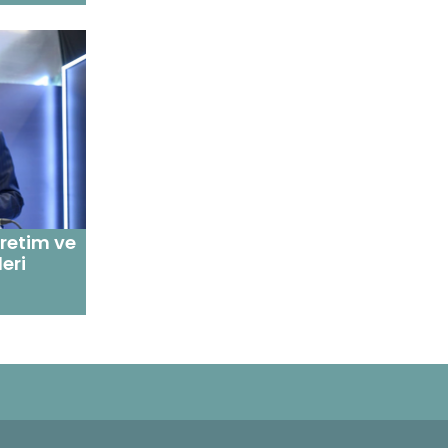
üretim ve
eri