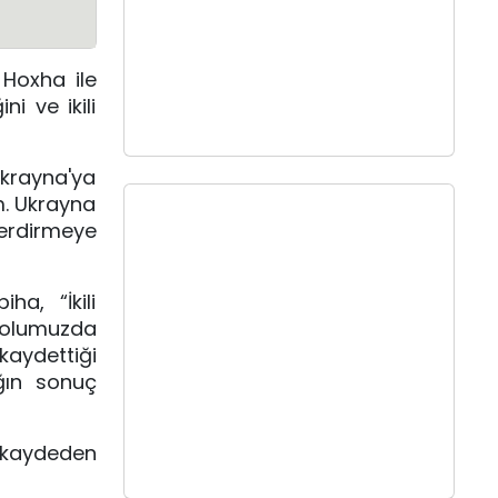
 Hoxha ile
i ve ikili
Ukrayna'ya
m. Ukrayna
verdirmeye
a, “İkili
yolumuzda
kaydettiği
ığın sonuç
 kaydeden