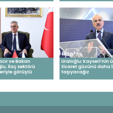
acır ve Bakan
Uraloğlu: Kayseri’nin 
u, ilaç sektörü
ticaret gücünü daha il
leriyle görüştü
taşıyacağız