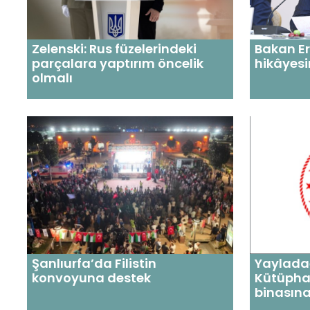
Bakan Er
Zelenski: Rus füzelerindeki
hikâyesin
parçalara yaptırım öncelik
olmalı
Şanlıurfa’da Filistin
Yayladağ
konvoyuna destek
Kütüpha
binasın