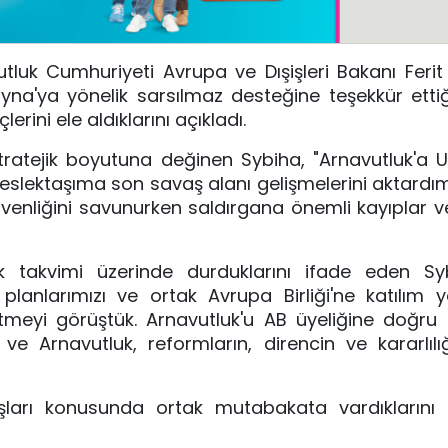
utluk Cumhuriyeti Avrupa ve Dışişleri Bakanı Ferit
na'ya yönelik sarsılmaz desteğine teşekkür ettiğin
lerini ele aldıklarını açıkladı.
tratejik boyutuna değinen Sybiha, "Arnavutluk'a 
 Meslektaşıma son savaş alanı gelişmelerini aktardı
üvenliğini savunurken saldırgana önemli kayıplar 
 takvimi üzerinde durduklarını ifade eden Sybih
lanlarımızı ve ortak Avrupa Birliği'ne katılım 
tmeyi görüştük. Arnavutluk'u AB üyeliğine doğru 
a ve Arnavutluk, reformların, direncin ve kararlıl
ışları konusunda ortak mutabakata vardıklarını