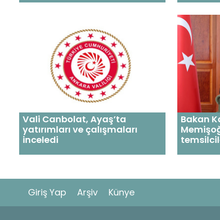
Vali Canbolat, Ayaş’ta
Bakan K
yatırımları ve çalışmaları
Memişoğl
inceledi
temsilci
Giriş Yap
Arşiv
Künye