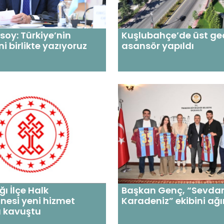
soy: Türkiye’nin
Kuşlubahçe’de üst ge
i birlikte yazıyoruz
asansör yapıldı
ı İlçe Halk
Başkan Genç, “Sevd
nesi yeni hizmet
Karadeniz” ekibini ağı
a kavuştu