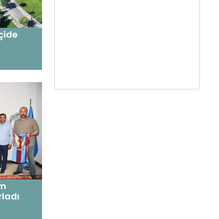
çide
am
rladı