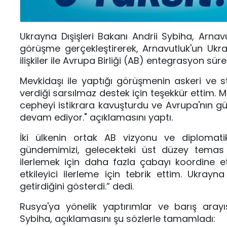
Ukrayna Dışişleri Bakanı Andrii Sybiha, Arnav
görüşme gerçekleştirerek, Arnavutluk'un Ukray
ilişkiler ile Avrupa Birliği (AB) entegrasyon süreç
Mevkidaşı ile yaptığı görüşmenin askeri ve s
verdiği sarsılmaz destek için teşekkür ettim.
cepheyi istikrara kavuşturdu ve Avrupa'nın g
devam ediyor." açıklamasını yaptı.
İki ülkenin ortak AB vizyonu ve diplomatik
gündemimizi, gelecekteki üst düzey temas p
ilerlemek için daha fazla çabayı koordine e
etkileyici ilerleme için tebrik ettim. Ukrayn
getirdiğini gösterdi.” dedi.
Rusya'ya yönelik yaptırımlar ve barış aray
Sybiha, açıklamasını şu sözlerle tamamladı: