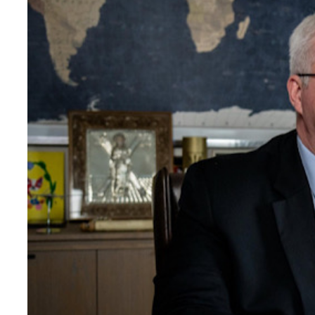
Teknoloji
Sektörel
Arşiv
Künye
Giriş
Yap