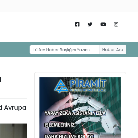
Haber Ara
ı
ti Avrupa