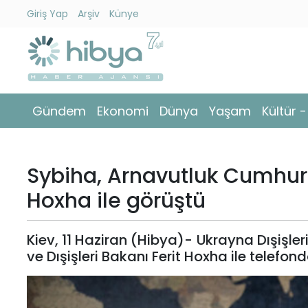
Giriş Yap
Arşiv
Künye
Ara
Gündem
Gündem
Ekonomi
Dünya
Yaşam
Kültür 
Ekonomi
Dünya
Sybiha, Arnavutluk Cumhuriy
Yaşam
Hoxha ile görüştü
Kültür
Kiev, 11 Haziran (Hibya)- Ukrayna Dışişle
-
ve Dışişleri Bakanı Ferit Hoxha ile telefon
Sanat
Spor