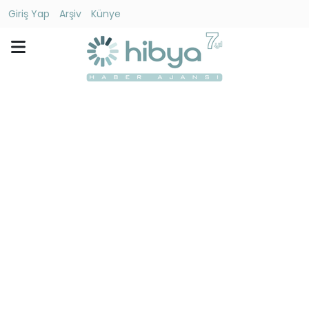
Giriş Yap
Arşiv
Künye
Ara
Gündem
Ekonomi
Dünya
Yaşam
Kültür
-
Sanat
Spor