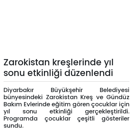
Teknoloji
Sektörel
Arşiv
Künye
Zarokistan kreşlerinde yıl
sonu etkinliği düzenlendi
Giriş
Yap
Diyarbakır Büyükşehir Belediyesi
bünyesindeki Zarokistan Kreş ve Gündüz
Bakım Evlerinde eğitim gören çocuklar için
yıl sonu etkinliği gerçekleştirildi.
Programda çocuklar çeşitli gösteriler
sundu.