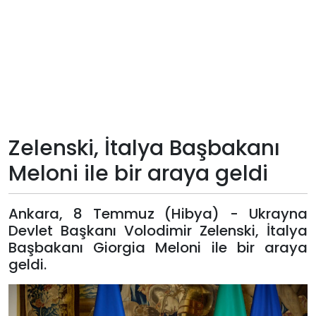
Teknoloji
Sektörel
Arşiv
Künye
Zelenski, İtalya Başbakanı
Meloni ile bir araya geldi
Giriş
Yap
Ankara, 8 Temmuz (Hibya) - Ukrayna
Devlet Başkanı Volodimir Zelenski, İtalya
Başbakanı Giorgia Meloni ile bir araya
geldi.