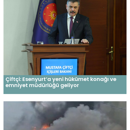
Çiftçi: Esenyurt’a yeni hükümet konağı ve
emniyet müdürlüğü geliyor