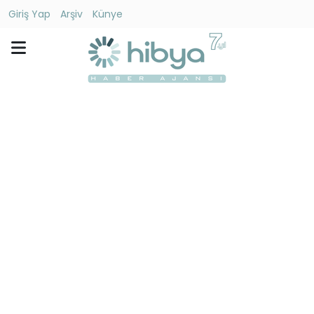
Giriş Yap
Arşiv
Künye
Ara
Gündem
Ekonomi
Dünya
Yaşam
Kültür
-
Sanat
Spor