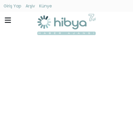
Giriş Yap
Arşiv
Künye
Ara
Gündem
Ekonomi
Dünya
Yaşam
Kültür
-
Sanat
Spor