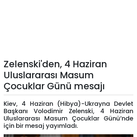
Teknoloji
Sektörel
Arşiv
Künye
Zelenski'den, 4 Haziran
Uluslararası Masum
Giriş
Çocuklar Günü mesajı
Yap
Kiev, 4 Haziran (Hibya)-Ukrayna Devlet
Başkanı Volodimir Zelenski, 4 Haziran
Uluslararası Masum Çocuklar Günü’nde
için bir mesaj yayımladı.