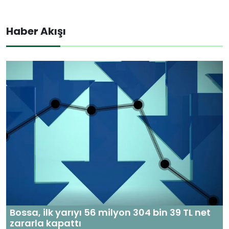
Haber Akışı
Bossa, ilk yarıyı 56 milyon 304 bin 39 TL net
zararla kapattı