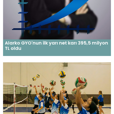
Alarko GYO'nun ilk yarı net karı 395,5 milyon
TL oldu