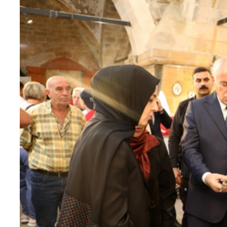
Teknoloji
Sektörel
Arşiv
Künye
Giriş
Yap