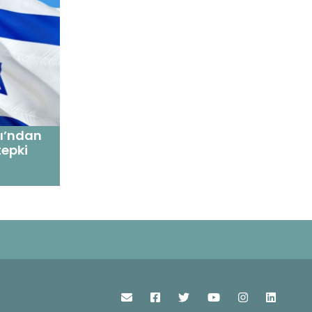
ığı’ndan
tepki