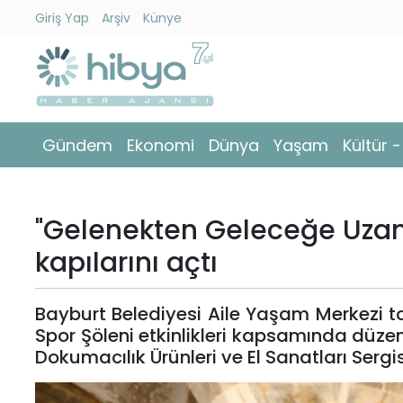
Giriş Yap
Arşiv
Künye
Ara
Gündem
Gündem
Ekonomi
Dünya
Yaşam
Kültür 
Ekonomi
Dünya
"Gelenekten Geleceğe Uzana
Yaşam
kapılarını açtı
Kültür
Bayburt Belediyesi Aile Yaşam Merkezi ta
-
Spor Şöleni etkinlikleri kapsamında düz
Sanat
Dokumacılık Ürünleri ve El Sanatları Sergi
Spor