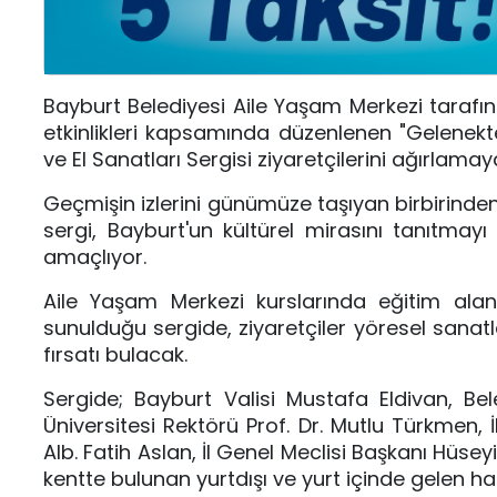
Bayburt Belediyesi Aile Yaşam Merkezi tarafın
etkinlikleri kapsamında düzenlenen "Gelenek
ve El Sanatları Sergisi ziyaretçilerini ağırlamay
Geçmişin izlerini günümüze taşıyan birbirinden
sergi, Bayburt'un kültürel mirasını tanıtmay
amaçlıyor.
Aile Yaşam Merkezi kurslarında eğitim alan
sunulduğu sergide, ziyaretçiler yöresel sanatl
fırsatı bulacak.
Sergide; Bayburt Valisi Mustafa Eldivan, B
Üniversitesi Rektörü Prof. Dr. Mutlu Türkmen,
Alb. Fatih Aslan, İl Genel Meclisi Başkanı Hüse
kentte bulunan yurtdışı ve yurt içinde gelen ha