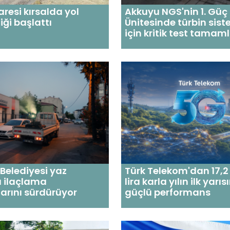
daresi kırsalda yol
Akkuyu NGS'nin 1. Güç
iği başlattı
Ünitesinde türbin sist
için kritik test tamam
Belediyesi yaz
Türk Telekom'dan 17,2
 ilaçlama
lira karla yılın ilk yarı
arını sürdürüyor
güçlü performans