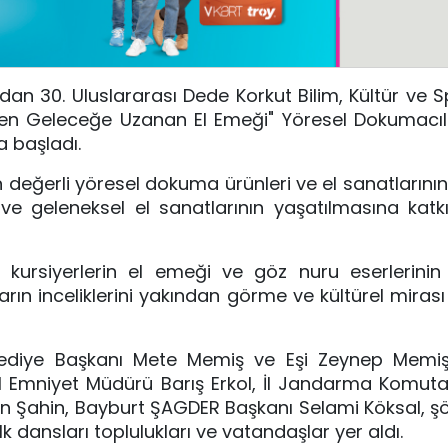
dan 30. Uluslararası Dede Korkut Bilim, Kültür ve S
ten Geleceğe Uzanan El Emeği" Yöresel Dokumacılı
a başladı.
 değerli yöresel dokuma ürünleri ve el sanatlarının 
ı ve geleneksel el sanatlarının yaşatılmasına kat
 kursiyerlerin el emeği ve göz nuru eserlerinin
arın inceliklerini yakından görme ve kültürel miras
elediye Başkanı Mete Memiş ve Eşi Zeynep Memiş
 İl Emniyet Müdürü Barış Erkol, İl Jandarma Komuta
yin Şahin, Bayburt ŞAGDER Başkanı Selami Köksal, şöl
lk dansları toplulukları ve vatandaşlar yer aldı.