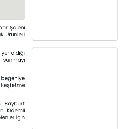
por Şöleni
k Ürünleri
yer aldığı
kı sunmayı
 beğeniye
ı keşfetme
, Bayburt
nı Kıdemli
enler için