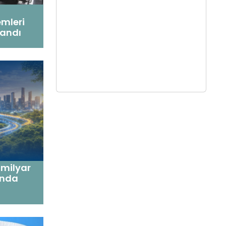
emleri
landı
 milyar
sında