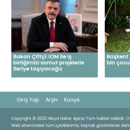
Bakan Çiftçi: IOM ile iş
Başkent
birliğimizi somut projelerle
bin çocu
ileriye taşıyacağız
Giriş Yap
Arşiv
Künye
Copyright © 2023 Hibya Haber Ajansı Tüm hakları saklıdır. 
Web sitemizdeki tüm içeriklerimiz, kaynak gösterilerek 