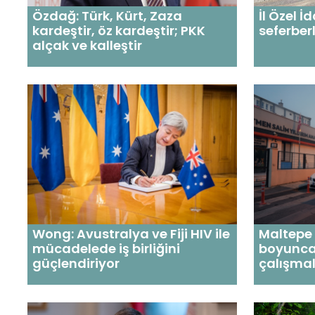
Özdağ: Türk, Kürt, Zaza
İl Özel İ
kardeştir, öz kardeştir; PKK
seferberl
alçak ve kalleştir
Wong: Avustralya ve Fiji HIV ile
Maltepe 
mücadelede iş birliğini
boyunca
güçlendiriyor
çalışmal