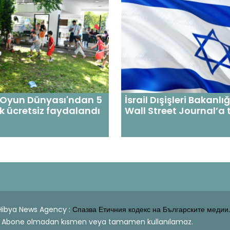
 Oyun Dünyası'ndan 5
İsrail Dışişleri Bakanl
k ücretsiz faydalandı
Wall Street Journal’a 
| Hibya News Agency :
Спазва Етичния кодекс на Българските медии.
dahi Abone olmadan kısmen veya tamamen kullanılamaz.