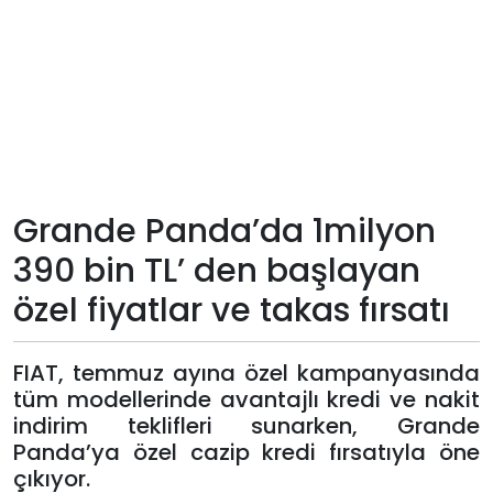
Teknoloji
Sektörel
Arşiv
Künye
Grande Panda’da 1milyon
390 bin TL’ den başlayan
Giriş
özel fiyatlar ve takas fırsatı
Yap
FIAT, temmuz ayına özel kampanyasında
tüm modellerinde avantajlı kredi ve nakit
indirim teklifleri sunarken, Grande
Panda’ya özel cazip kredi fırsatıyla öne
çıkıyor.