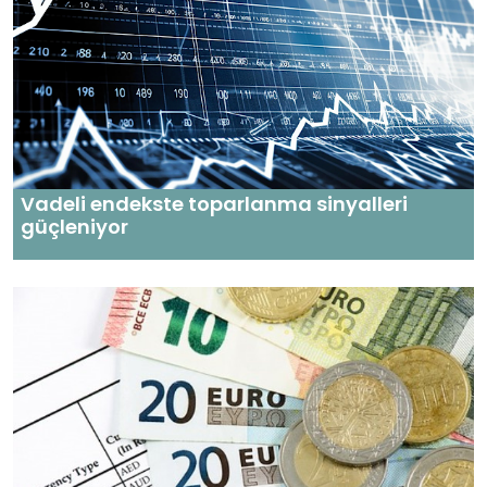
Vadeli endekste toparlanma sinyalleri
güçleniyor