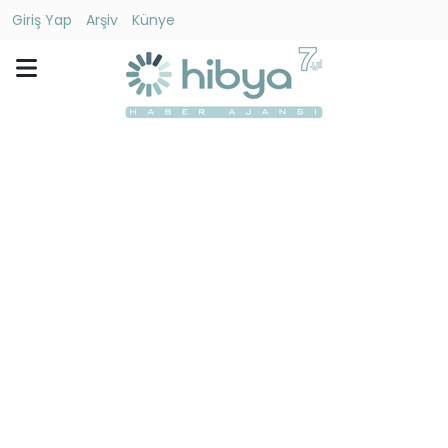
Giriş Yap
Arşiv
Künye
Ara
Gündem
Ekonomi
Dünya
Yaşam
Kültür
-
Sanat
Spor