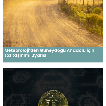
Meteoroloji’den Güneydoğu Anadolu için
toz taşınımı uyarısı