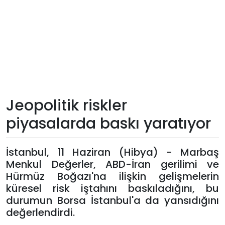
Teknoloji
Sektörel
Arşiv
Künye
Jeopolitik riskler
piyasalarda baskı yaratıyor
Giriş
Yap
İstanbul, 11 Haziran (Hibya) - Marbaş
Menkul Değerler, ABD-İran gerilimi ve
Hürmüz Boğazı'na ilişkin gelişmelerin
küresel risk iştahını baskıladığını, bu
durumun Borsa İstanbul'a da yansıdığını
değerlendirdi.