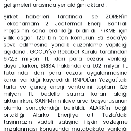
gelişmeleri arasında yer aldığını aktardı.
Şirket haberleri tarafında ise ZOREN'in
Tekkehamam 2 Jeotermal Enerji Santrali
Projesi'nin sona erdirildiği bildirildi. PRKME için
yıllık asgari 120 bin ton kömürün Eti Soda'ya
sevk edilmesine yönelik düzenleme yapıldığı
açıklandı. GOODY'ye Rekabet Kurulu tarafından
672,3 milyon TL idari para cezası verildiği
duyurulurken, BRISA hakkında da 1,02 milyar TL
tutarında idari para cezası uygulanmasına
karar verildiği kaydedildi. RNPOL'ün Yozgat'taki
tarla ve güneş enerji santralini toplam 125
milyon TL bedelle satma kararı aldığı
aktarılırken, SANFM'nin ilave arsa başvurusunun
olumlu sonuçlandığı belirtildi. ALARK'ın bağlı
ortaklığı Alarko Enerji'ye ait Tuzla'daki
taşınmazın vadeli satışına ilişkin sözleşme
imzalanması konusunda mutabakata varıldığı