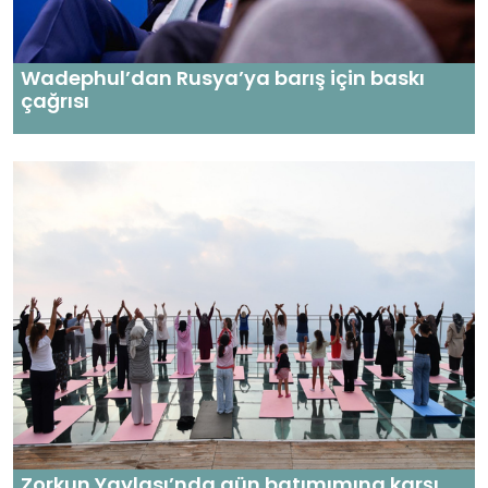
Wadephul’dan Rusya’ya barış için baskı
çağrısı
Zorkun Yaylası’nda gün batımımına karşı