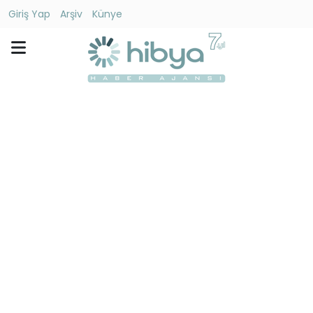
Giriş Yap
Arşiv
Künye
Ara
Gündem
Ekonomi
Dünya
Yaşam
Kültür
-
Sanat
Spor