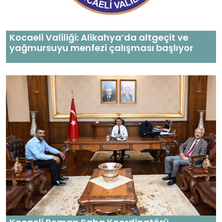
Kocaeli Valiliği: Alikahya’da altgeçit ve
yağmursuyu menfezi çalışması başlıyor